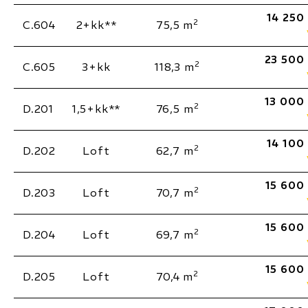
14 250
2
C.604
2+kk**
75,5 m
23 500
2
C.605
3+kk
118,3 m
13 000
2
D.201
1,5+kk**
76,5 m
14 100
2
D.202
Loft
62,7 m
15 600
2
D.203
Loft
70,7 m
15 600
2
D.204
Loft
69,7 m
15 600
2
D.205
Loft
70,4 m