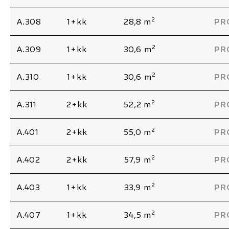
2
A.308
1+kk
28,8 m
PR
2
A.309
1+kk
30,6 m
PR
2
A.310
1+kk
30,6 m
PR
2
A.311
2+kk
52,2 m
PR
2
A.401
2+kk
55,0 m
PR
2
A.402
2+kk
57,9 m
PR
2
A.403
1+kk
33,9 m
PR
2
A.407
1+kk
34,5 m
PR