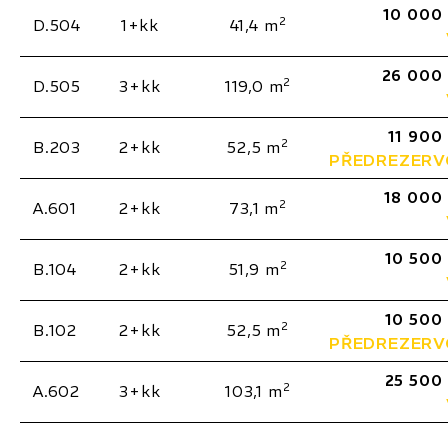
10 000
2
D.504
1+kk
41,4 m
26 000
2
D.505
3+kk
119,0 m
11 900
2
B.203
2+kk
52,5 m
PŘEDREZER
18 000
2
A.601
2+kk
73,1 m
10 500
2
B.104
2+kk
51,9 m
10 500
2
B.102
2+kk
52,5 m
PŘEDREZER
25 500
2
A.602
3+kk
103,1 m