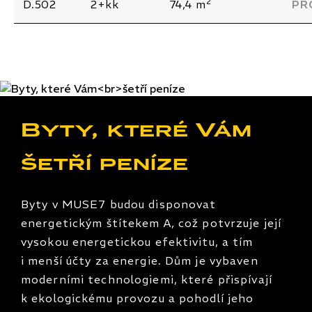
2
D.502
2+kk
74,4 m
PR
Byty, které Vám
šetří peníze
Byty v MUSE7 budou disponovat
energetickým štítekem A, což potvrzuje její
vysokou energetickou efektivitu, a tím
i menší účty za energie. Dům je vybaven
moderními technologiemi, které přispívají
k ekologickému provozu a pohodlí jeho