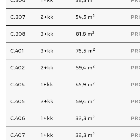
C.306
1+kk
32,3 m
PR
2
C.307
2+kk
54,5 m
PR
2
C.308
3+kk
81,8 m
PR
2
C.401
3+kk
76,5 m
PR
2
C.402
2+kk
59,4 m
PR
2
C.404
1+kk
45,9 m
PR
2
C.405
2+kk
59,4 m
PR
2
C.406
1+kk
32,3 m
PR
2
C.407
1+kk
32,3 m
PR