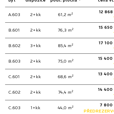
byt
dispozice
podl. plocha
cena v
12 868
2
A.603
2+kk
61,2 m
15 650
2
B.601
2+kk
76,3 m
17 100
2
B.602
3+kk
85,4 m
15 400
2
B.603
2+kk
75,0 m
13 400
2
C.601
2+kk
68,6 m
14 400
2
C.602
2+kk
74,4 m
7 800
2
C.603
1+kk
44,0 m
PŘEDREZER