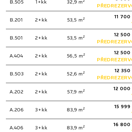
2
B.505
1+kk
32,9 m
PŘEDREZER
11 700
2
B.201
2+kk
53,5 m
12 500
2
B.501
2+kk
53,5 m
PŘEDREZER
12 500
2
A.404
2+kk
56,5 m
PŘEDREZER
12 350
2
B.503
2+kk
52,6 m
PŘEDREZER
12 000
2
A.202
2+kk
57,9 m
15 999
2
A.206
3+kk
83,9 m
16 800
2
A.406
3+kk
83,9 m