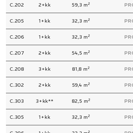
2
C.202
2+kk
59,3 m
PR
2
C.205
1+kk
32,3 m
PR
2
C.206
1+kk
32,3 m
PR
2
C.207
2+kk
54,5 m
PR
2
C.208
3+kk
81,8 m
PR
2
C.302
2+kk
59,4 m
PR
2
C.303
3+kk**
82,5 m
PR
2
C.305
1+kk
32,3 m
PR
2