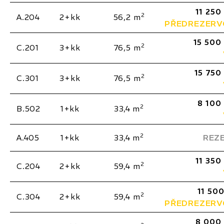
11 250
2
A.204
2+kk
56,2 m
PŘEDREZER
15 500
2
C.201
3+kk
76,5 m
15 750
2
C.301
3+kk
76,5 m
8 100
2
B.502
1+kk
33,4 m
2
A.405
1+kk
33,4 m
REZ
11 350
2
C.204
2+kk
59,4 m
11 500
2
C.304
2+kk
59,4 m
PŘEDREZER
8 000