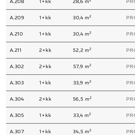
A.208
1+kk
28,6 m
PR
2
A.209
1+kk
30,4 m
PR
2
A.210
1+kk
30,4 m
PR
2
A.211
2+kk
52,2 m
PR
2
A.302
2+kk
57,9 m
PR
2
A.303
1+kk
33,9 m
PR
2
A.304
2+kk
56,5 m
PR
2
A.305
1+kk
33,4 m
PR
2
A.307
1+kk
34,5 m
PR