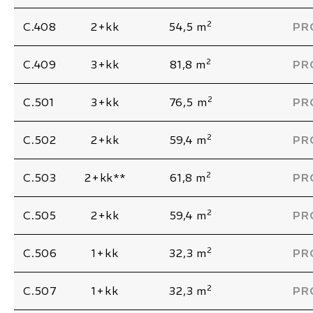
2
C.408
2+kk
54,5 m
PR
2
C.409
3+kk
81,8 m
PR
2
C.501
3+kk
76,5 m
PR
2
C.502
2+kk
59,4 m
PR
2
C.503
2+kk**
61,8 m
PR
2
C.505
2+kk
59,4 m
PR
2
C.506
1+kk
32,3 m
PR
2
C.507
1+kk
32,3 m
PR