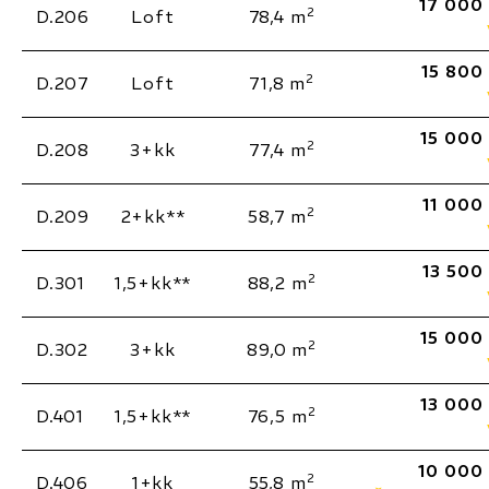
17 000
2
D.206
Loft
78,4 m
15 800
2
D.207
Loft
71,8 m
15 000
2
D.208
3+kk
77,4 m
11 000
2
D.209
2+kk**
58,7 m
13 500
2
D.301
1,5+kk**
88,2 m
15 000
2
D.302
3+kk
89,0 m
13 000
2
D.401
1,5+kk**
76,5 m
10 000
2
D.406
1+kk
55,8 m