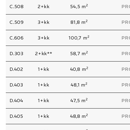
2
C.508
2+kk
54,5 m
PR
2
C.509
3+kk
81,8 m
PR
2
C.606
3+kk
100,7 m
PR
2
D.303
2+kk**
58,7 m
PR
2
D.402
1+kk
40,8 m
PR
2
D.403
1+kk
48,1 m
PR
2
D.404
1+kk
47,5 m
PR
2
D.405
1+kk
48,8 m
PR