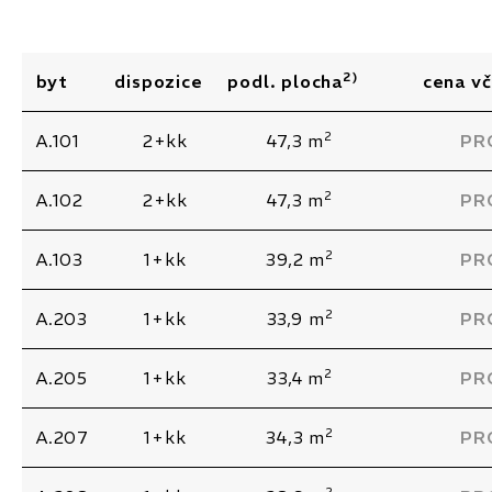
2)
byt
dispozice
podl. plocha
cena v
2
A.101
2+kk
47,3 m
PR
2
A.102
2+kk
47,3 m
PR
2
A.103
1+kk
39,2 m
PR
2
A.203
1+kk
33,9 m
PR
2
A.205
1+kk
33,4 m
PR
2
A.207
1+kk
34,3 m
PR
2