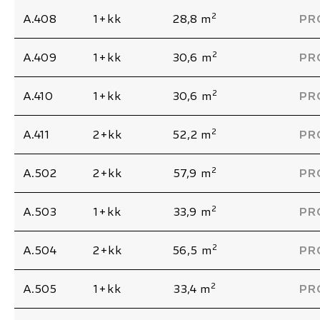
2
A.408
1+kk
28,8 m
PR
2
A.409
1+kk
30,6 m
PR
2
A.410
1+kk
30,6 m
PR
2
A.411
2+kk
52,2 m
PR
2
A.502
2+kk
57,9 m
PR
2
A.503
1+kk
33,9 m
PR
2
A.504
2+kk
56,5 m
PR
2
A.505
1+kk
33,4 m
PR