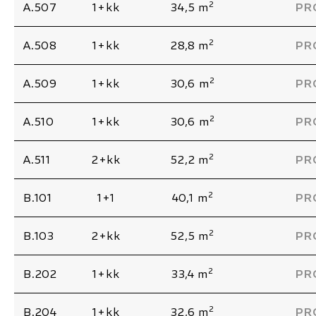
2
A.507
1+kk
34,5 m
PR
2
A.508
1+kk
28,8 m
PR
2
A.509
1+kk
30,6 m
PR
2
A.510
1+kk
30,6 m
PR
2
A.511
2+kk
52,2 m
PR
2
B.101
1+1
40,1 m
PR
2
B.103
2+kk
52,5 m
PR
2
B.202
1+kk
33,4 m
PR
2
B.204
1+kk
32,6 m
PR