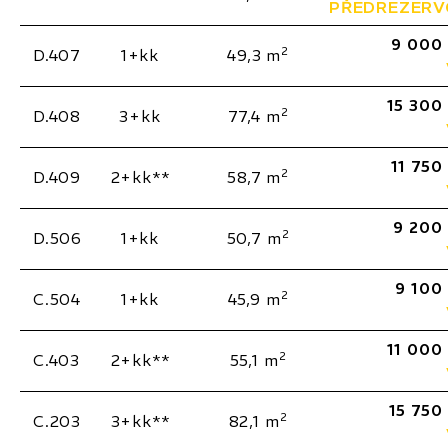
PŘEDREZER
9 000
2
D.407
1+kk
49,3 m
15 300
2
D.408
3+kk
77,4 m
11 750
2
D.409
2+kk**
58,7 m
9 200
2
D.506
1+kk
50,7 m
9 100
2
C.504
1+kk
45,9 m
11 000
2
C.403
2+kk**
55,1 m
15 750
2
C.203
3+kk**
82,1 m