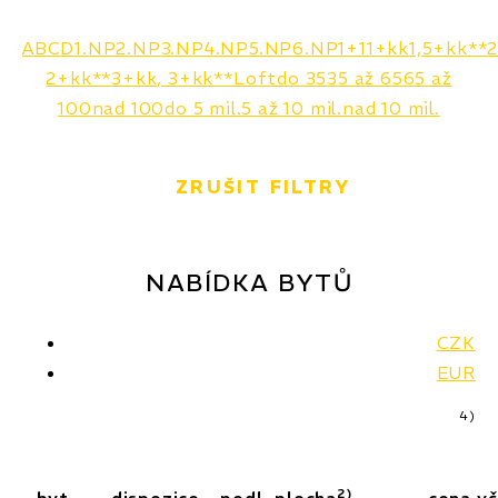
A
B
C
D
1.NP
2.NP
3.NP
4.NP
5.NP
6.NP
1+1
1+kk
1,5+kk**
2
2+kk**
3+kk, 3+kk**
Loft
do 35
35 až 65
65 až
100
nad 100
do 5 mil.
5 až 10 mil.
nad 10 mil.
ZRUŠIT FILTRY
NABÍDKA BYTŮ
CZK
EUR
4)
2)