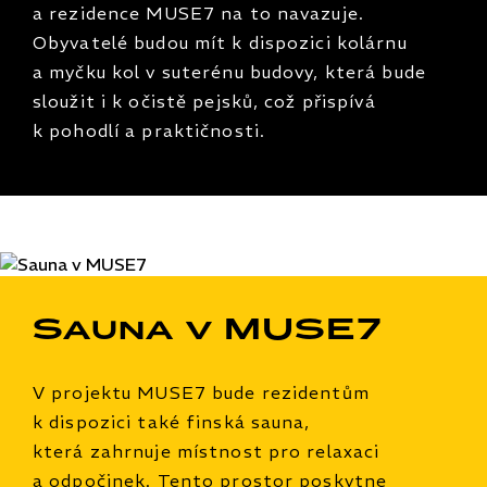
a rezidence MUSE7 na to navazuje.
Obyvatelé budou mít k dispozici kolárnu
a myčku kol v suterénu budovy, která bude
sloužit i k očistě pejsků, což přispívá
k pohodlí a praktičnosti.
Sauna v MUSE7
V projektu MUSE7 bude rezidentům
k dispozici také finská sauna,
která zahrnuje místnost pro relaxaci
a odpočinek. Tento prostor poskytne