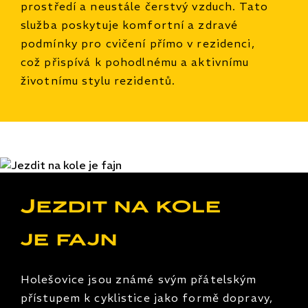
prostředí a neustále čerstvý vzduch. Tato
služba poskytuje komfortní a zdravé
podmínky pro cvičení přímo v rezidenci,
což přispívá k pohodlnému a aktivnímu
životnímu stylu rezidentů.
Jezdit na kole
je fajn
Holešovice jsou známé svým přátelským
přístupem k cyklistice jako formě dopravy,