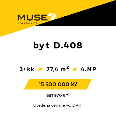
byt D.408
2
3+kk
77,4 m
4.NP
15 300 000 Kč
4)
631 970 €
Uvedená cena je vč. DPH.