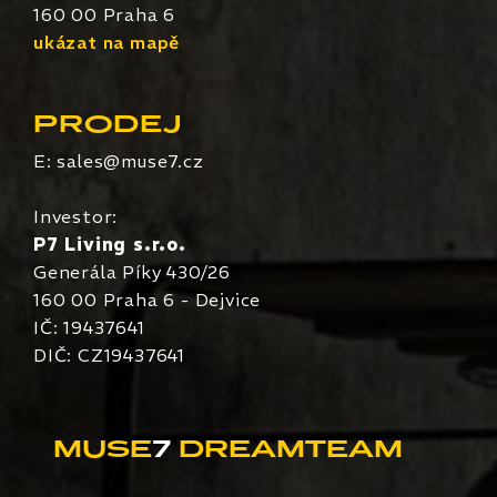
160 00 Praha 6
ukázat na mapě
PRODEJ
E:
sales@muse7.cz
Investor:
P7 Living s.r.o.
Generála Píky 430/26
160 00 Praha 6 - Dejvice
IČ: 19437641
DIČ: CZ19437641
MUSE
7
DREAMTEAM