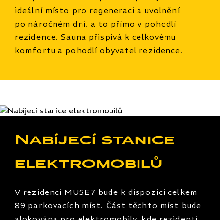
ideální místo pro regeneraci a uvolnění
po náročném dni, a to přímo v pohodlí
rezidence. Sauna přispívá k celkovému
komfortu a pohodlí obyvatel rezidence.
Nabíjecí stanice
elektromobilů
V rezidenci MUSE7 bude k dispozici celkem
89 parkovacích míst. Část těchto míst bude
alokována pro elektromobily, kde rezidenti