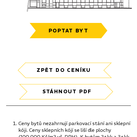
POPTAT BYT
ZPĚT DO CENÍKU
STÁHNOUT PDF
Ceny bytů nezahrnují parkovací stání ani sklepní
kóji. Ceny sklepních kójí se liší dle plochy
(100 000 Kč/m2 vč. DPH). K bytům 2+kk a 3+kk