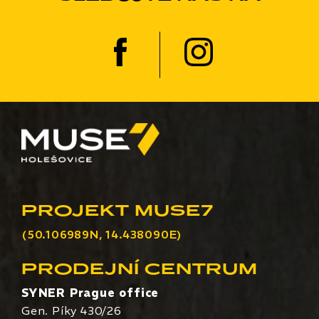
PROJEKT MUSE7
(50.106989N, 14.438090E)
PRODEJNÍ CENTRUM
SYNER Prague office
Gen. Píky 430/26