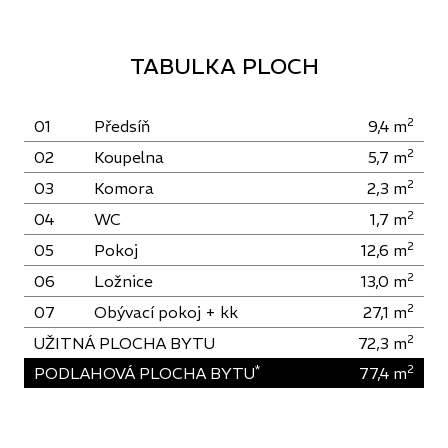
TABULKA PLOCH
2
01
Předsíň
9,4
m
2
02
Koupelna
5,7
m
2
03
Komora
2,3
m
2
04
WC
1,7
m
2
05
Pokoj
12,6
m
2
06
Ložnice
13,0
m
2
07
Obývací pokoj + kk
27,1
m
2
UŽITNÁ PLOCHA BYTU
72,3
m
*
2
PODLAHOVÁ PLOCHA BYTU
77,4
m