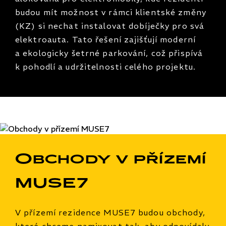
budou mít možnost v rámci klientské změny
(KZ) si nechat instalovat dobíječky pro svá
elektroauta. Tato řešení zajišťují moderní
a ekologicky šetrné parkování, což přispívá
k pohodlí a udržitelnosti celého projektu.
Obchody v přízemí
MUSE7
V přízemí rezidence MUSE7 budou obchody,
které chceme namixovat tak, aby odpovídaly