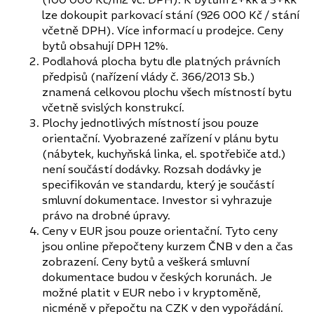
lze dokoupit parkovací stání (926 000 Kč / stání
včetně DPH). Více informací u prodejce. Ceny
bytů obsahují DPH 12%.
Podlahová plocha bytu dle platných právních
předpisů (nařízení vlády č. 366/2013 Sb.)
znamená celkovou plochu všech místností bytu
včetně svislých konstrukcí.
Plochy jednotlivých místností jsou pouze
orientační. Vyobrazené zařízení v plánu bytu
(nábytek, kuchyňská linka, el. spotřebiče atd.)
není součástí dodávky. Rozsah dodávky je
specifikován ve standardu, který je součástí
smluvní dokumentace. Investor si vyhrazuje
právo na drobné úpravy.
Ceny v EUR jsou pouze orientační. Tyto ceny
jsou online přepočteny kurzem ČNB v den a čas
zobrazení. Ceny bytů a veškerá smluvní
dokumentace budou v českých korunách. Je
možné platit v EUR nebo i v kryptoměně,
nicméně v přepočtu na CZK v den vypořádání.