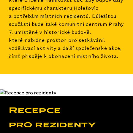
specifickému charakteru Holešovic
a potřebám místních rezidentů. Důležitou
součástí bude také komunitní centrum Prahy
7, umístěné v historické budově,
které nabídne prostor pro setkávání,
vzdělávací aktivity a další společenské akce,
čímž přispěje k obohacení místního života.
Recepce
pro rezidenty