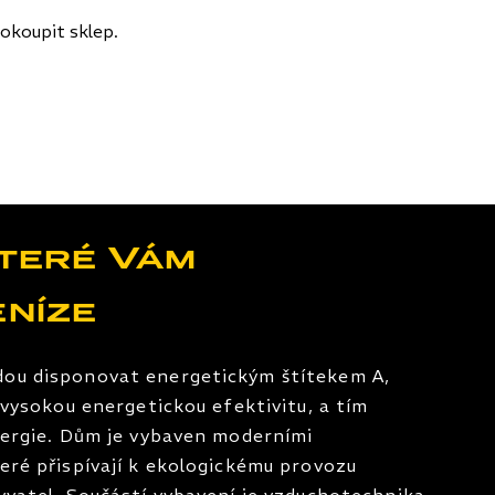
okoupit sklep.
které Vám
eníze
ou disponovat energetickým štítekem A,
í vysokou energetickou efektivitu, a tím
nergie. Dům je vybaven moderními
eré přispívají k ekologickému provozu
yvatel. Součástí vybavení je vzduchotechnika