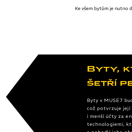
Ke všem bytům je nutno d
Byty, 
šetří p
Byty v MUSE7 bud
což potvrzuje jej
i menší účty za e
technologiemi, kt
a pohodlí jeho ob