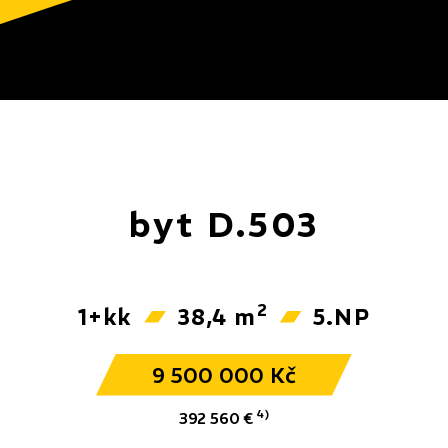
byt D.503
2
1+kk
38,4 m
5.NP
9 500 000 Kč
4)
392 560 €