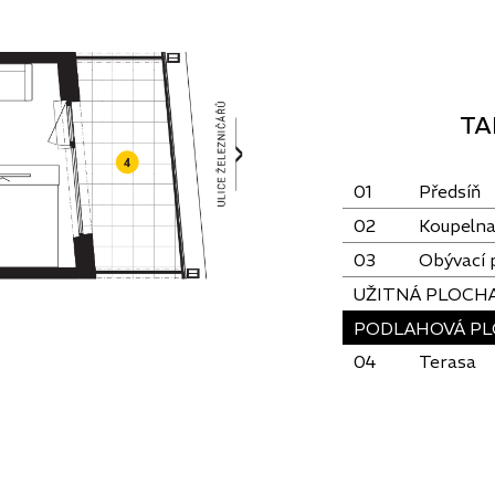
TA
01
Předsíň
02
Koupeln
03
Obývací 
UŽITNÁ PLOCH
PODLAHOVÁ PL
04
Terasa