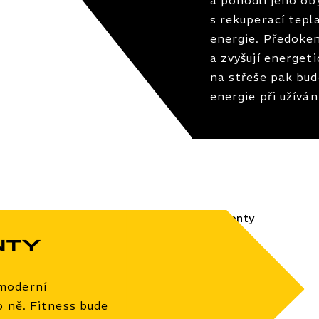
s rekuperací tepla
energie. Předoken
a zvyšují energet
na střeše pak bud
energie při užívá
nty
moderní
o ně. Fitness bude