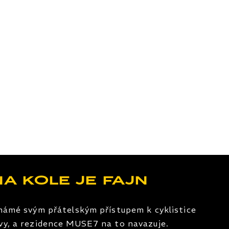
na kole je fajn
námé svým přátelským přístupem k cyklistice
vy, a rezidence MUSE7 na to navazuje.