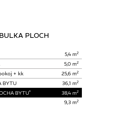
BULKA PLOCH
2
5,4
m
2
a
5,0
m
2
pokoj + kk
25,6
m
2
A BYTU
36,1
m
*
2
OCHA BYTU
38,4
m
2
9,3
m