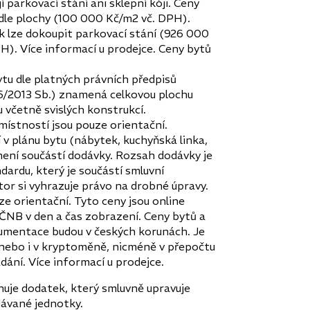
 parkovací stání ani sklepní kóji. Ceny
ší dle plochy (100 000 Kč/m2 vč. DPH).
 lze dokoupit parkovací stání (926 000
H). Více informací u prodejce. Ceny bytů
tu dle platných právních předpisů
366/2013 Sb.) znamená celkovou plochu
 včetně svislých konstrukcí.
místností jsou pouze orientační.
v plánu bytu (nábytek, kuchyňská linka,
 není součástí dodávky. Rozsah dodávky je
dardu, který je součástí smluvní
or si vyhrazuje právo na drobné úpravy.
e orientační. Tyto ceny jsou online
NB v den a čas zobrazení. Ceny bytů a
umentace budou v českých korunách. Je
nebo i v kryptoměně, nicméně v přepočtu
dání. Více informací u prodejce.
huje dodatek, který smluvně upravuje
odávané jednotky.