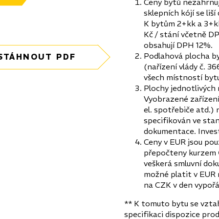
Ceny bytů nezahrnují
sklepních kójí se li
K bytům 2+kk a 3+kk
Kč / stání včetně DP
obsahují DPH 12%.
Podlahová plocha by
STÁHNOUT PDF
(nařízení vlády č. 
všech místností bytu
Plochy jednotlivých 
Vyobrazené zařízení 
el. spotřebiče atd.)
specifikován ve stan
dokumentace. Invest
Ceny v EUR jsou pouz
přepočteny kurzem Č
veškerá smluvní dok
možné platit v EUR 
na CZK v den vypořá
** K tomuto bytu se vzta
specifikaci dispozice pr