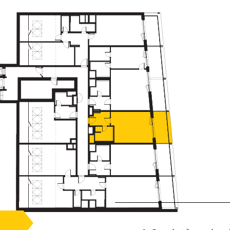
PODLAŽÍ - 5.NP
T