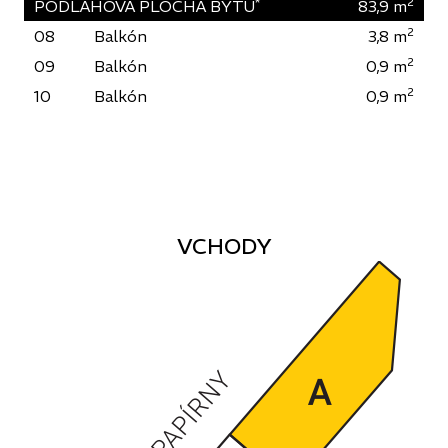
*
2
PODLAHOVÁ PLOCHA BYTU
83,9
m
2
08
Balkón
3,8
m
2
09
Balkón
0,9
m
2
10
Balkón
0,9
m
VCHODY