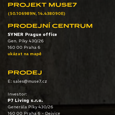
PROJEKT MUSE7
(50.106989N, 14.438090E)
PRODEJNÍ CENTRUM
SYNER Prague office
Gen. Píky 430/26
160 00 Praha 6
ukázat na mapě
PRODEJ
E:
sales@muse7.cz
Investor:
P7 Living s.r.o.
Generála Píky 430/26
160 00 Praha 6 - Dejvice