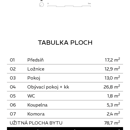
TABULKA PLOCH
2
01
Předsíň
17,2
m
2
02
Ložnice
12,9
m
2
03
Pokoj
13,0
m
2
04
Obývací pokoj + kk
26,8
m
2
05
WC
1,8
m
2
06
Koupelna
5,3
m
2
07
Komora
2,4
m
2
UŽITNÁ PLOCHA BYTU
78,7
m