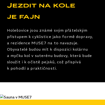
Jezdit na kole
je fajn
Holešovice jsou známé svým přátelským
přístupem k cyklistice jako formě dopravy,
a rezidence MUSE7 na to navazuje.
Obyvatelé budou mít k dispozici kolárnu
a myčku kol v suterénu budovy, která bude
sloužit i k očistě pejsků, což přispívá
k pohodlí a praktičnosti.