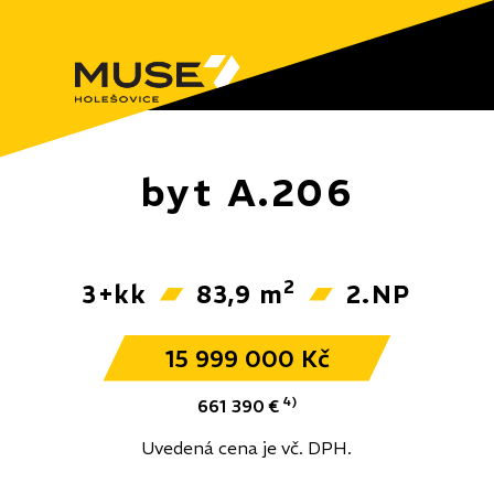
byt A.206
2
3+kk
83,9 m
2.NP
15 999 000 Kč
4)
661 390 €
Uvedená cena je vč. DPH.