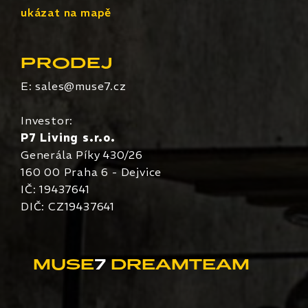
ukázat na mapě
PRODEJ
E:
sales@muse7.cz
Investor:
P7 Living s.r.o.
Generála Píky 430/26
160 00 Praha 6 - Dejvice
IČ: 19437641
DIČ: CZ19437641
MUSE
7
DREAMTEAM