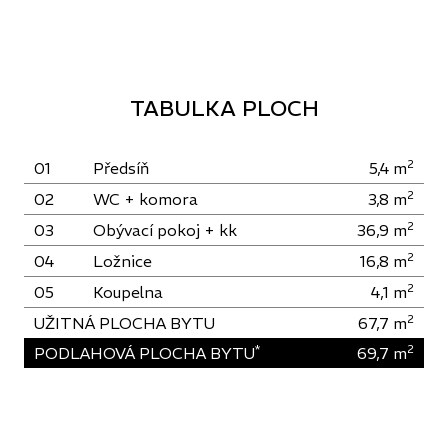
TABULKA PLOCH
2
01
Předsíň
5,4
m
2
02
WC + komora
3,8
m
2
03
Obývací pokoj + kk
36,9
m
2
04
Ložnice
16,8
m
2
05
Koupelna
4,1
m
2
UŽITNÁ PLOCHA BYTU
67,7
m
*
2
PODLAHOVÁ PLOCHA BYTU
69,7
m