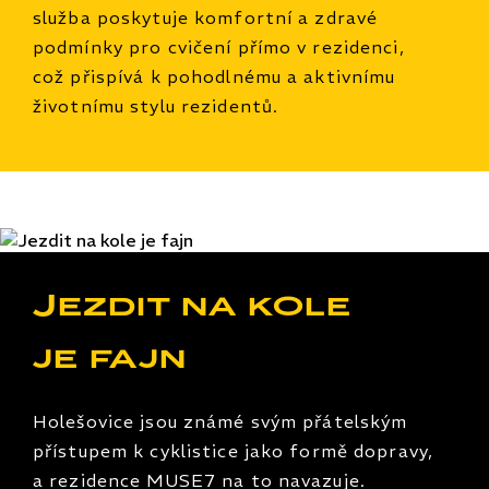
služba poskytuje komfortní a zdravé
podmínky pro cvičení přímo v rezidenci,
což přispívá k pohodlnému a aktivnímu
životnímu stylu rezidentů.
Jezdit na kole
je fajn
Holešovice jsou známé svým přátelským
přístupem k cyklistice jako formě dopravy,
a rezidence MUSE7 na to navazuje.