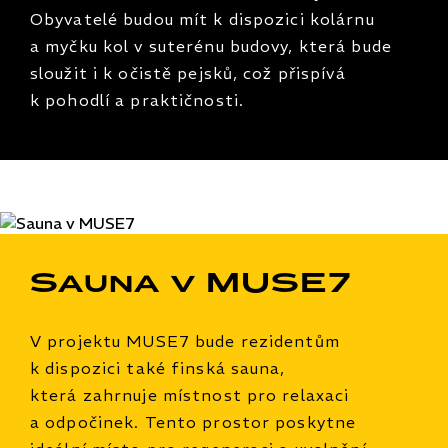
Obyvatelé budou mít k dispozici kolárnu
a myčku kol v suterénu budovy, která bude
sloužit i k očistě pejsků, což přispívá
k pohodlí a praktičnosti.
Sauna v MUSE7
V projektu MUSE7 bude rezidentům
k dispozici také finská sauna,
která zahrnuje místnost pro relaxaci
a odpočinek. Tento prostor poskytne