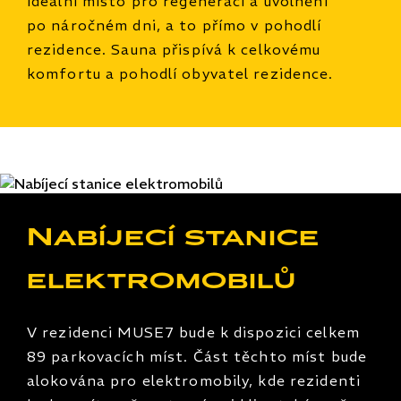
ideální místo pro regeneraci a uvolnění
po náročném dni, a to přímo v pohodlí
rezidence. Sauna přispívá k celkovému
komfortu a pohodlí obyvatel rezidence.
Nabíjecí stanice
elektromobilů
V rezidenci MUSE7 bude k dispozici celkem
89 parkovacích míst. Část těchto míst bude
alokována pro elektromobily, kde rezidenti