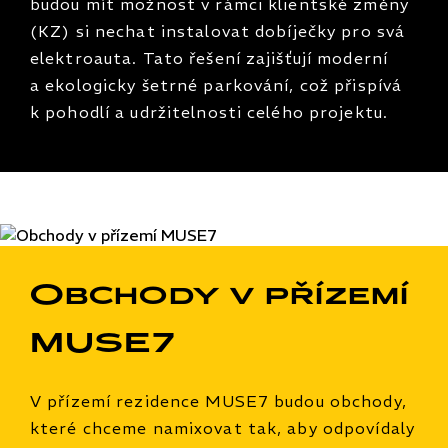
budou mít možnost v rámci klientské změny
(KZ) si nechat instalovat dobíječky pro svá
elektroauta. Tato řešení zajišťují moderní
a ekologicky šetrné parkování, což přispívá
k pohodlí a udržitelnosti celého projektu.
Obchody v přízemí
MUSE7
V přízemí rezidence MUSE7 budou obchody,
které chceme namixovat tak, aby odpovídaly