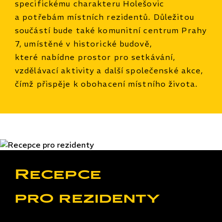
specifickému charakteru Holešovic
a potřebám místních rezidentů. Důležitou
součástí bude také komunitní centrum Prahy
7, umístěné v historické budově,
které nabídne prostor pro setkávání,
vzdělávací aktivity a další společenské akce,
čímž přispěje k obohacení místního života.
Recepce
pro rezidenty