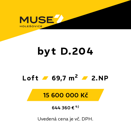
byt D.204
2
Loft
69,7 m
2.NP
15 600 000 Kč
4)
644 360 €
Uvedená cena je vč. DPH.