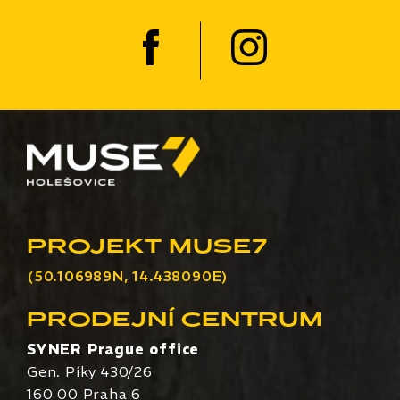
PROJEKT MUSE7
(50.106989N, 14.438090E)
PRODEJNÍ CENTRUM
SYNER Prague office
Gen. Píky 430/26
160 00 Praha 6