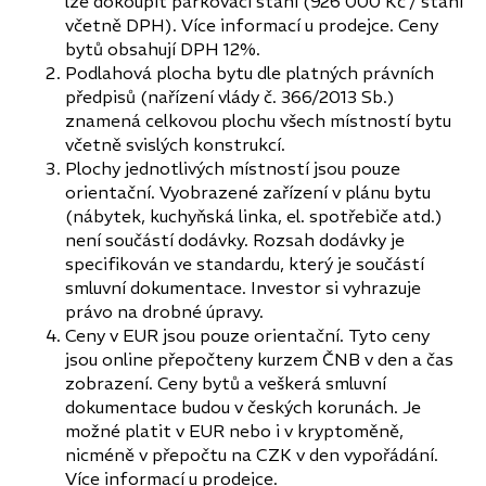
lze dokoupit parkovací stání (926 000 Kč / stání
včetně DPH). Více informací u prodejce. Ceny
bytů obsahují DPH 12%.
Podlahová plocha bytu dle platných právních
předpisů (nařízení vlády č. 366/2013 Sb.)
znamená celkovou plochu všech místností bytu
včetně svislých konstrukcí.
Plochy jednotlivých místností jsou pouze
orientační. Vyobrazené zařízení v plánu bytu
(nábytek, kuchyňská linka, el. spotřebiče atd.)
není součástí dodávky. Rozsah dodávky je
specifikován ve standardu, který je součástí
smluvní dokumentace. Investor si vyhrazuje
právo na drobné úpravy.
Ceny v EUR jsou pouze orientační. Tyto ceny
jsou online přepočteny kurzem ČNB v den a čas
zobrazení. Ceny bytů a veškerá smluvní
dokumentace budou v českých korunách. Je
možné platit v EUR nebo i v kryptoměně,
nicméně v přepočtu na CZK v den vypořádání.
Více informací u prodejce.