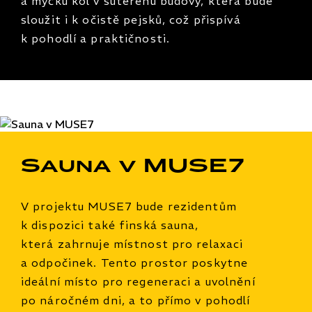
a myčku kol v suterénu budovy, která bude
sloužit i k očistě pejsků, což přispívá
k pohodlí a praktičnosti.
Sauna v MUSE7
V projektu MUSE7 bude rezidentům
k dispozici také finská sauna,
která zahrnuje místnost pro relaxaci
a odpočinek. Tento prostor poskytne
ideální místo pro regeneraci a uvolnění
po náročném dni, a to přímo v pohodlí