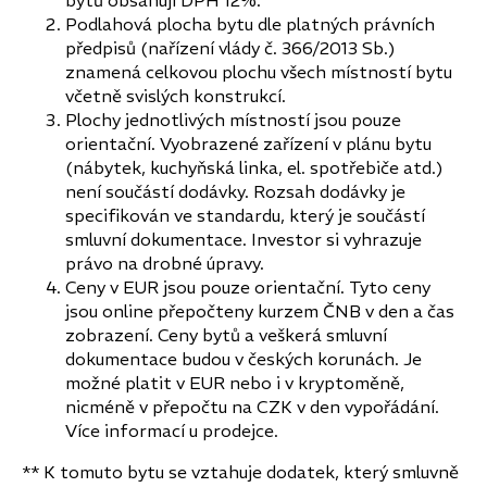
bytů obsahují DPH 12%.
Podlahová plocha bytu dle platných právních
předpisů (nařízení vlády č. 366/2013 Sb.)
znamená celkovou plochu všech místností bytu
včetně svislých konstrukcí.
Plochy jednotlivých místností jsou pouze
orientační. Vyobrazené zařízení v plánu bytu
(nábytek, kuchyňská linka, el. spotřebiče atd.)
není součástí dodávky. Rozsah dodávky je
specifikován ve standardu, který je součástí
smluvní dokumentace. Investor si vyhrazuje
právo na drobné úpravy.
Ceny v EUR jsou pouze orientační. Tyto ceny
jsou online přepočteny kurzem ČNB v den a čas
zobrazení. Ceny bytů a veškerá smluvní
dokumentace budou v českých korunách. Je
možné platit v EUR nebo i v kryptoměně,
nicméně v přepočtu na CZK v den vypořádání.
Více informací u prodejce.
** K tomuto bytu se vztahuje dodatek, který smluvně