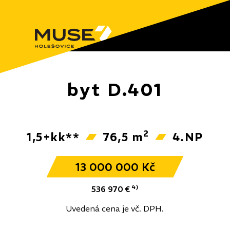
byt D.401
2
1,5+kk**
76,5 m
4.NP
13 000 000 Kč
4)
536 970 €
Uvedená cena je vč. DPH.