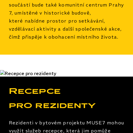
součástí bude také komunitní centrum Prahy
7, umístěné v historické budově,
které nabídne prostor pro setkávání,
vzdělávací aktivity a další společenské akce,
čímž přispěje k obohacení místního života.
Recepce
pro rezidenty
Rezidenti v bytovém projektu MUSE7 mohou
využít služeb recepce, která jim pomůže