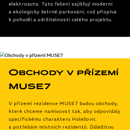
elektroauta. Tato řešení zajišťují moderní
a ekologicky šetrné parkování, což přispívá
k pohodlí a udržitelnosti celého projektu.
Obchody v přízemí
MUSE7
V přízemí rezidence MUSE7 budou obchody,
které chceme namixovat tak, aby odpovídaly
specifickému charakteru Holešovic
a potřebám místních rezidentů. Důležitou