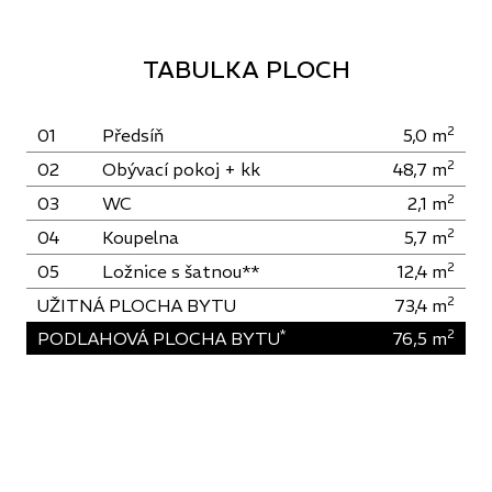
TABULKA PLOCH
2
01
Předsíň
5,0
m
2
02
Obývací pokoj + kk
48,7
m
2
03
WC
2,1
m
2
04
Koupelna
5,7
m
2
05
Ložnice s šatnou**
12,4
m
2
UŽITNÁ PLOCHA BYTU
73,4
m
*
2
PODLAHOVÁ PLOCHA BYTU
76,5
m