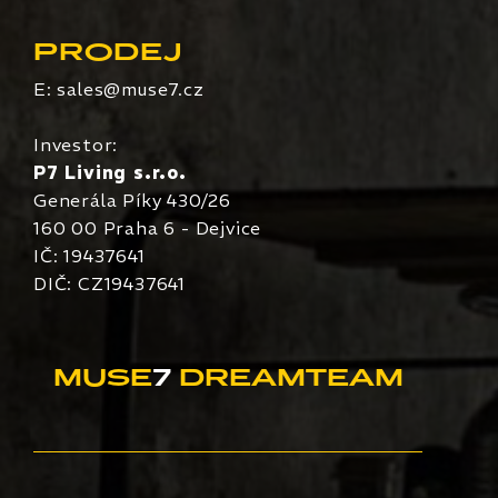
PRODEJ
E:
sales@muse7.cz
Investor:
P7 Living s.r.o.
Generála Píky 430/26
160 00 Praha 6 - Dejvice
IČ: 19437641
DIČ: CZ19437641
MUSE
7
DREAMTEAM