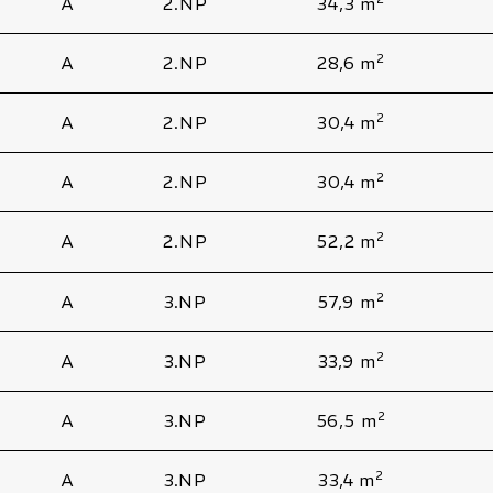
A
2.NP
34,3 m
2
A
2.NP
28,6 m
2
A
2.NP
30,4 m
2
A
2.NP
30,4 m
2
A
2.NP
52,2 m
2
A
3.NP
57,9 m
2
A
3.NP
33,9 m
2
A
3.NP
56,5 m
2
A
3.NP
33,4 m