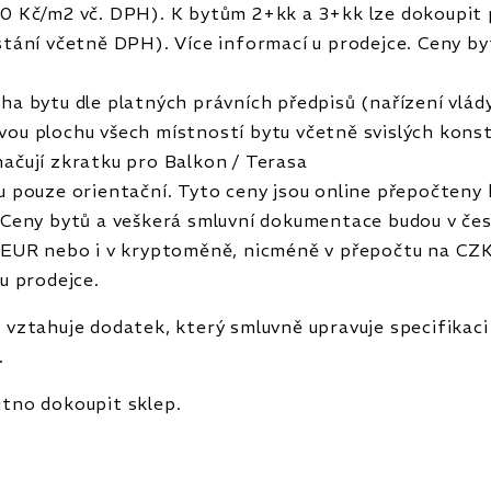
0 Kč/m2 vč. DPH). K bytům 2+kk a 3+kk lze dokoupit 
stání včetně DPH). Více informací u prodejce. Ceny b
ha bytu dle platných právních předpisů (nařízení vlády
ou plochu všech místností bytu včetně svislých konst
ačují zkratku pro Balkon / Terasa
u pouze orientační. Tyto ceny jsou online přepočteny
 Ceny bytů a veškerá smluvní dokumentace budou v če
 EUR nebo i v kryptoměně, nicméně v přepočtu na CZK
 u prodejce.
 vztahuje dodatek, který smluvně upravuje specifikaci
y.
tno dokoupit sklep.