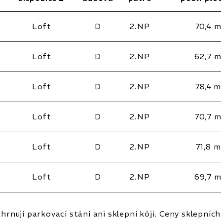
Loft
D
2.NP
70,4 
Loft
D
2.NP
62,7 
Loft
D
2.NP
78,4 m
Loft
D
2.NP
70,7 
Loft
D
2.NP
71,8 m
Loft
D
2.NP
69,7 
rnují parkovací stání ani sklepní kóji. Ceny sklepních k