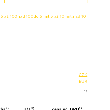
65 až 100
nad 100
do 5 mil.
5 až 10 mil.
nad 10
CZK
EUR
4)
2)
3)
1)
cha
B/T
cena vč. DPH