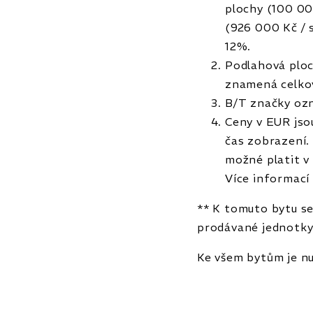
plochy (100 00
(926 000 Kč / 
12%.
Podlahová ploc
znamená celkov
B/T značky ozn
Ceny v EUR jso
čas zobrazení.
možné platit v
Více informací
** K tomuto bytu se
prodávané jednotk
Ke všem bytům je nu