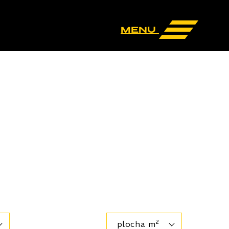
menu
2
plocha m