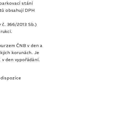
parkovací stání
ytů obsahují DPH
 č. 366/2013 Sb.)
rukcí.
 kurzem ČNB v den a
ských korunách. Je
 v den vypořádání.
 dispozice