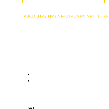
A
B
C
D
1.NP
2.NP
3.NP
4.NP
5.NP
6.NP
1+1
1+kk
byt