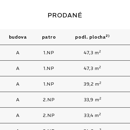
PRODANÉ
2)
budova
patro
podl. plocha
2
A
1.NP
47,3 m
2
A
1.NP
47,3 m
2
A
1.NP
39,2 m
2
A
2.NP
33,9 m
2
A
2.NP
33,4 m
2