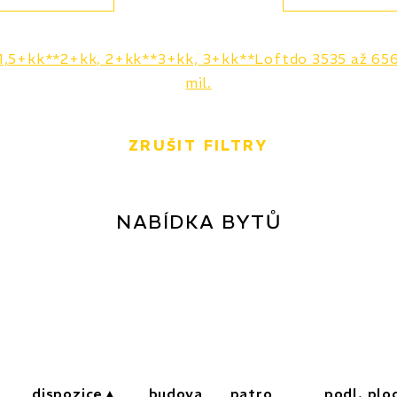
1,5+kk**
2+kk, 2+kk**
3+kk, 3+kk**
Loft
do 35
35 až 65
mil.
ZRUŠIT FILTRY
NABÍDKA BYTŮ
dispozice
budova
patro
podl. plo