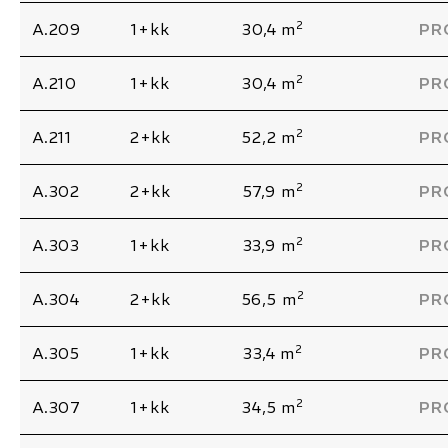
2
A.209
1+kk
30,4 m
PR
2
A.210
1+kk
30,4 m
PR
2
A.211
2+kk
52,2 m
PR
2
A.302
2+kk
57,9 m
PR
2
A.303
1+kk
33,9 m
PR
2
A.304
2+kk
56,5 m
PR
2
A.305
1+kk
33,4 m
PR
2
A.307
1+kk
34,5 m
PR