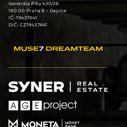
Generála Píky 430/26
160 00 Praha 6 - Dejvice
IČ: 19437641
DIČ: CZ19437641
MUSE
7
DREAMTEAM