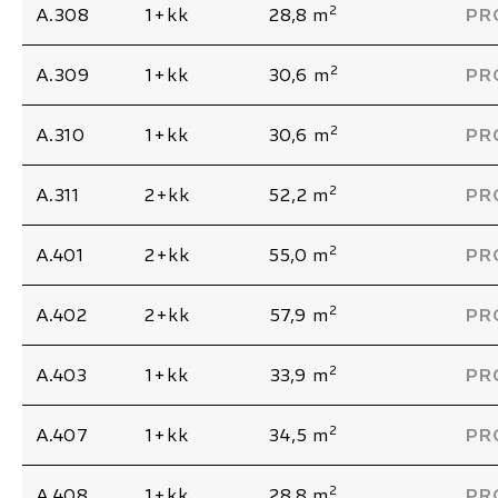
2
A.308
1+kk
28,8 m
PR
2
A.309
1+kk
30,6 m
PR
2
A.310
1+kk
30,6 m
PR
2
A.311
2+kk
52,2 m
PR
2
A.401
2+kk
55,0 m
PR
2
A.402
2+kk
57,9 m
PR
2
A.403
1+kk
33,9 m
PR
2
A.407
1+kk
34,5 m
PR
2
A.408
1+kk
28,8 m
PR