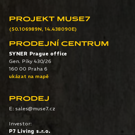
PROJEKT MUSE7
(50.106989N, 14.438090E)
PRODEJNÍ CENTRUM
SYNER Prague office
Gen. Píky 430/26
160 00 Praha 6
ukázat na mapě
PRODEJ
E:
sales@muse7.cz
Investor:
P7 Living s.r.o.