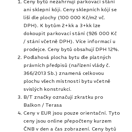
Ceny bytů nezahrnují parkovací stání
ani sklepní kóji. Ceny sklepních kójí se
liší dle plochy (100 000 Kč/m2 vč.
DPH). K bytům 2+kk a 3+kk lze
dokoupit parkovací stání (926 000 Kč
/ stání včetně DPH). Více informací u
prodejce. Ceny bytů obsahují DPH 12%.
Podlahová plocha bytu dle platných
právních předpisů (nařízení vlády č.
366/2013 Sb.) znamená celkovou
plochu všech místností bytu včetně
svislých konstrukcí.
B/T značky označují zkratku pro
Balkon / Terasa
Ceny v EUR jsou pouze orientační. Tyto
ceny jsou online přepočteny kurzem
ČNB v den a čas zobrazení. Ceny bytů