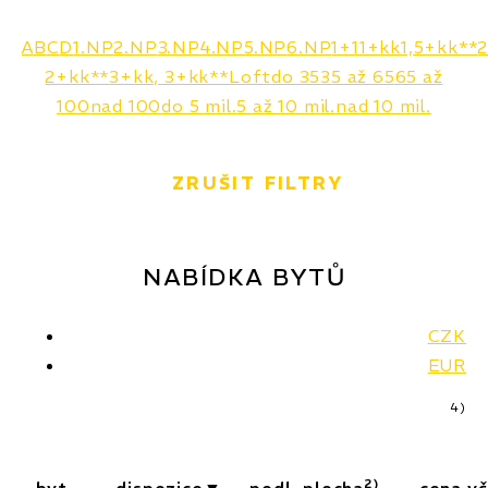
A
B
C
D
1.NP
2.NP
3.NP
4.NP
5.NP
6.NP
1+1
1+kk
1,5+kk**
2
2+kk**
3+kk, 3+kk**
Loft
do 35
35 až 65
65 až
100
nad 100
do 5 mil.
5 až 10 mil.
nad 10 mil.
ZRUŠIT FILTRY
NABÍDKA BYTŮ
CZK
EUR
4)
2)