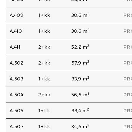
2
A.409
1+kk
30,6 m
PR
2
A.410
1+kk
30,6 m
PR
2
A.411
2+kk
52,2 m
PR
2
A.502
2+kk
57,9 m
PR
2
A.503
1+kk
33,9 m
PR
2
A.504
2+kk
56,5 m
PR
2
A.505
1+kk
33,4 m
PR
2
A.507
1+kk
34,5 m
PR