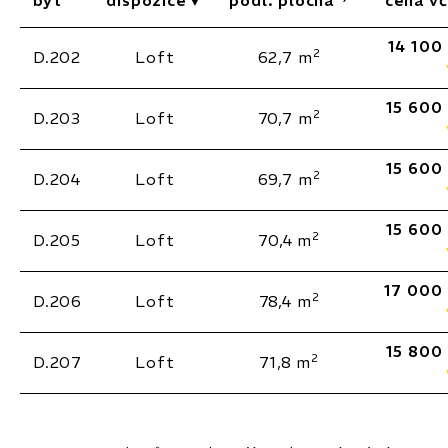
byt
dispozice
podl. plocha
cena v
14 100
2
D.202
Loft
62,7 m
15 600
2
D.203
Loft
70,7 m
15 600
2
D.204
Loft
69,7 m
15 600
2
D.205
Loft
70,4 m
17 000
2
D.206
Loft
78,4 m
15 800
2
D.207
Loft
71,8 m