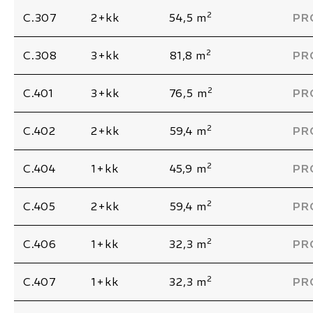
2
C.307
2+kk
54,5 m
PR
2
C.308
3+kk
81,8 m
PR
2
C.401
3+kk
76,5 m
PR
2
C.402
2+kk
59,4 m
PR
2
C.404
1+kk
45,9 m
PR
2
C.405
2+kk
59,4 m
PR
2
C.406
1+kk
32,3 m
PR
2
C.407
1+kk
32,3 m
PR