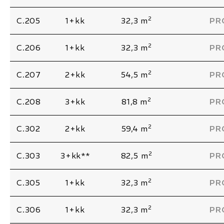
2
C.205
1+kk
32,3 m
PR
2
C.206
1+kk
32,3 m
PR
2
C.207
2+kk
54,5 m
PR
2
C.208
3+kk
81,8 m
PR
2
C.302
2+kk
59,4 m
PR
2
C.303
3+kk**
82,5 m
PR
2
C.305
1+kk
32,3 m
PR
2
C.306
1+kk
32,3 m
PR