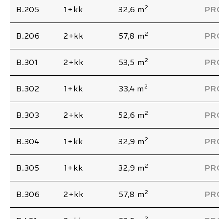
2
B.205
1+kk
32,6 m
PR
2
B.206
2+kk
57,8 m
PR
2
B.301
2+kk
53,5 m
PR
2
B.302
1+kk
33,4 m
PR
2
B.303
2+kk
52,6 m
PR
2
B.304
1+kk
32,9 m
PR
2
B.305
1+kk
32,9 m
PR
2
B.306
2+kk
57,8 m
PR
2