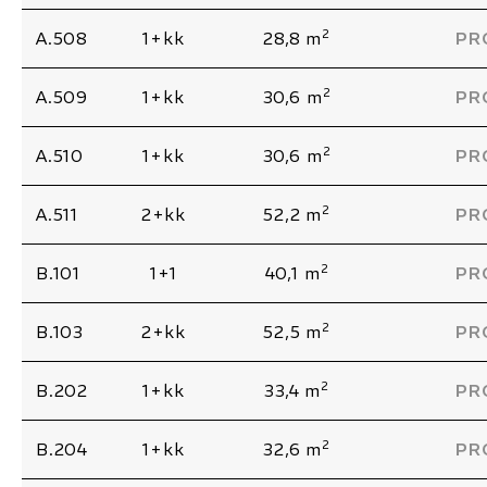
2
A.508
1+kk
28,8 m
PR
2
A.509
1+kk
30,6 m
PR
2
A.510
1+kk
30,6 m
PR
2
A.511
2+kk
52,2 m
PR
2
B.101
1+1
40,1 m
PR
2
B.103
2+kk
52,5 m
PR
2
B.202
1+kk
33,4 m
PR
2
B.204
1+kk
32,6 m
PR