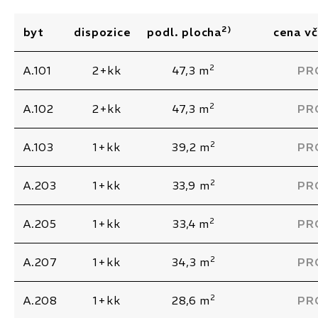
2)
byt
dispozice
podl. plocha
cena v
2
A.101
2+kk
47,3 m
PR
2
A.102
2+kk
47,3 m
PR
2
A.103
1+kk
39,2 m
PR
2
A.203
1+kk
33,9 m
PR
2
A.205
1+kk
33,4 m
PR
2
A.207
1+kk
34,3 m
PR
2
A.208
1+kk
28,6 m
PR