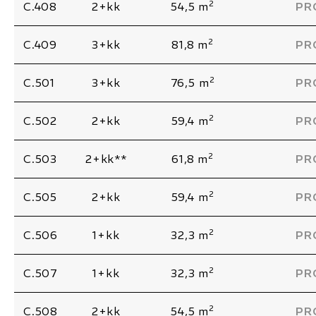
2
C.408
2+kk
54,5 m
PR
2
C.409
3+kk
81,8 m
PR
2
C.501
3+kk
76,5 m
PR
2
C.502
2+kk
59,4 m
PR
2
C.503
2+kk**
61,8 m
PR
2
C.505
2+kk
59,4 m
PR
2
C.506
1+kk
32,3 m
PR
2
C.507
1+kk
32,3 m
PR
2
C.508
2+kk
54,5 m
PR