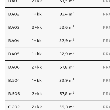
B.401
2+kk
53,5 m
PR
2
B.402
1+kk
33,4 m
PR
2
B.403
2+kk
52,6 m
PR
2
B.404
1+kk
32,9 m
PR
2
B.405
1+kk
32,9 m
PR
2
B.406
2+kk
57,8 m
PR
2
B.504
1+kk
32,9 m
PR
2
B.506
2+kk
57,8 m
PR
2
C.202
2+kk
59,3 m
PR