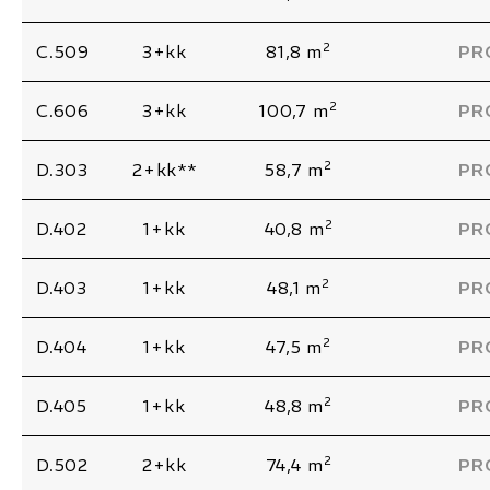
2
C.509
3+kk
81,8 m
PR
2
C.606
3+kk
100,7 m
PR
2
D.303
2+kk**
58,7 m
PR
2
D.402
1+kk
40,8 m
PR
2
D.403
1+kk
48,1 m
PR
2
D.404
1+kk
47,5 m
PR
2
D.405
1+kk
48,8 m
PR
2
D.502
2+kk
74,4 m
PR